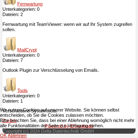
Fernwartung
Unterkategorien: 0
Dateien: 2
Fernwartung mit TeamViewer: wenn wir auf Ihr System zugreifen
sollen.
MailCrypt
Unterkategorien: 0
Dateien: 7
Outlook Plugin zur Verschlüsselung von Emails.
Tools
Unterkategorien: 0
Dateien: 1
Wir nutzen Cookies auf unserer Website. Sie können selbst
Verschiedene Systemtools.
entscheiden, ob Sie die Cookies zulassen möchten.
Bitte beachten Sie, dass bei einer Ablehnung womöglich nicht mehr
Zurück
alle Funktionalitäten der Seite zur Verfügung stehen.
Powered by jDownloads
Copyright (c) 2024 Delta Datentechnik GmbH
OK
Ablehnen