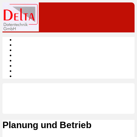
HOME
LEISTUNGEN
PRODUKTE
DOWNLOADS
LINKS
KONTAKT
IMPRESSUM
DATENSCHUTZ
Softwareentwicklung
Systemtechnik
Hardware und Software
Planung und Betrieb
Planung und Betrieb